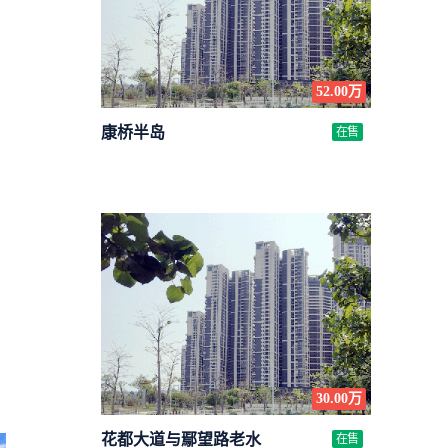
52.00万
康桥半岛
在售
30.00万
花都大道与鄢望路老水
在售