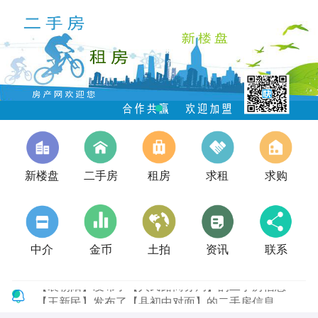
新楼盘
二手房
租房
求租
求购
中介
金币
土拍
资讯
联系
【王新民】发布了【县初中对面】的二手房信息
【赵先生】发布了【鄢望路北段路西农行家】的租房