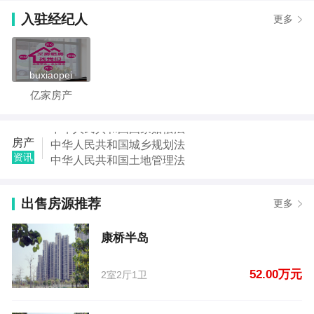
信息
入驻经纪人
更多
【解孟宣】发布了【金丰花园】的租房信息
【解孟宣】发布了【金丰花园】的租房信息
【赵女士】发布了【鼓楼广场】的租房信息
【白红亮】发布了【康桥半岛】的租房信息
buxiaopei
【姚辉】发布了【康桥半岛】的二手房信息
亿家房产
【王先生】发布了【花都大道与鄢望路老水】的二手
房信息
【郑亚琴】发布了【深海豪庭】的二手房信息
中华人民共和国城乡规划法
房产
【袁朝阳】发布了【人民路商务局】的二手房信息
中华人民共和国土地管理法
资讯
中华人民共和国继承法
中华人民共和国税收征收管理法
出售房源推荐
中华人民共和国城市房地产管理法
更多
中华人民共和国契税法
中华人民共和国城市维护建设税法
康桥半岛
中华人民共和国国家赔偿法
52.00万元
2室2厅1卫