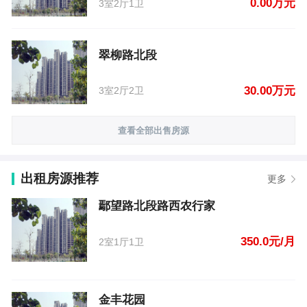
0.00万元
3室2厅1卫
翠柳路北段
30.00万元
3室2厅2卫
查看全部出售房源
出租房源推荐
更多
鄢望路北段路西农行家
350.0元/月
2室1厅1卫
金丰花园